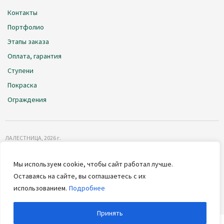
Контакты
Портфолио
Этапы заказа
Оплата, гарантия
Ступени
Покраска
Ограждения
ЛАЛЕСТНИЦА
, 2026 г.
Политика обработки данных
Мы используем cookie, чтобы сайт работал лучше.
Информация о ценах и условиях, размещённая на сайте, носит
Оставаясь на сайте, вы соглашаетесь с их
информационный характер, и не может являться публичной офертой
(ст. 437 ГК РФ)
.
использованием.
Подробнее
Принять