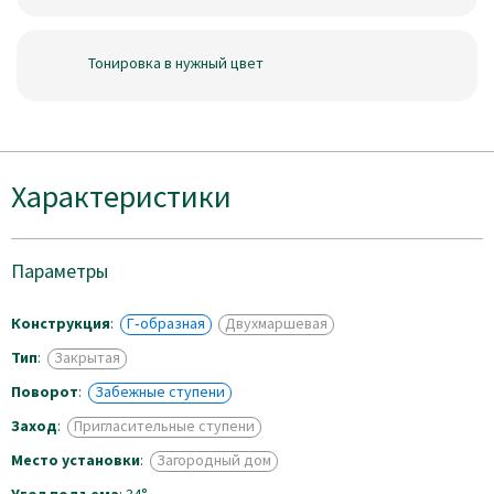
Тонировка в нужный цвет
Характеристики
Параметры
Конструкция
:
Г‑образная
Двухмаршевая
Тип
:
Закрытая
Поворот
:
Забежные ступени
Заход
:
Пригласительные ступени
Место установки
:
Загородный дом