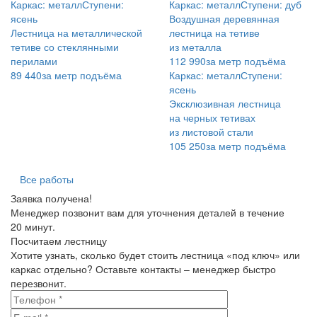
Каркас: металл
Ступени:
Каркас: металл
Ступени: дуб
ясень
Воздушная деревянная
Лестница на металлической
лестница на тетиве
тетиве со стеклянными
из металла
перилами
112 990
за метр подъёма
89 440
за метр подъёма
Каркас: металл
Ступени:
ясень
Эксклюзивная лестница
на черных тетивах
из листовой стали
105 250
за метр подъёма
Все работы
Заявка получена!
Менеджер позвонит вам для уточнения деталей в течение
20 минут.
Посчитаем лестницу
Хотите узнать, сколько будет стоить лестница «под ключ» или
каркас отдельно? Оставьте контакты – менеджер быстро
перезвонит.