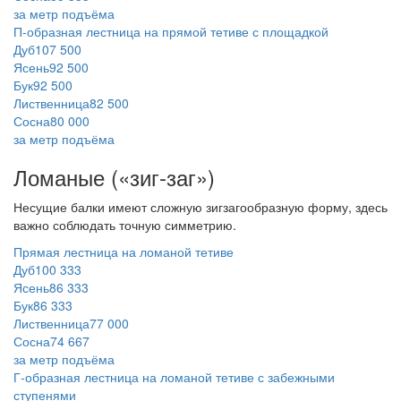
за метр подъёма
П‑образная лестница на прямой тетиве с площадкой
Дуб
107 500
Ясень
92 500
Бук
92 500
Лиственница
82 500
Сосна
80 000
за метр подъёма
Ломаные («зиг-заг»)
Несущие балки имеют сложную зигзагообразную форму, здесь
важно соблюдать точную симметрию.
Прямая лестница на ломаной тетиве
Дуб
100 333
Ясень
86 333
Бук
86 333
Лиственница
77 000
Сосна
74 667
за метр подъёма
Г‑образная лестница на ломаной тетиве с забежными
ступенями