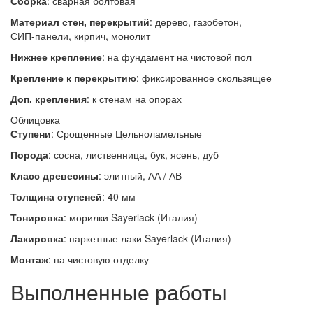
Сборка
:
сварная
болтовая
Материал стен, перекрытий
: дерево, газобетон,
СИП‑панели, кирпич, монолит
Нижнее крепление
:
на фундамент
на чистовой пол
Крепление к перекрытию
:
фиксированное
скользящее
Доп. крепления
:
к стенам
на опорах
Облицовка
Ступени
:
Срощенные
Цельноламельные
Порода
: сосна, лиственница, бук, ясень, дуб
Класс древесины
: элитный, АА / АВ
Толщина ступеней
: 40 мм
Тонировка
: морилки Sayerlack (Италия)
Лакировка
: паркетные лаки Sayerlack (Италия)
Монтаж
: на чистовую отделку
Выполненные работы