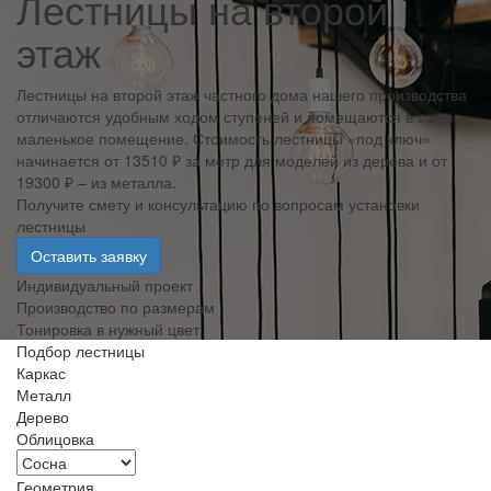
Лестницы на второй
этаж
Лестницы на второй этаж частного дома нашего производства
отличаются удобным ходом ступеней и помещаются в самое
маленькое помещение. Стоимость лестницы «под ключ»
начинается от 13510 ₽ за метр для моделей из дерева и от
19300 ₽ – из металла.
Получите смету и консультацию по вопросам установки
лестницы
Оставить заявку
Индивидуальный проект
Производство по размерам
Тонировка в нужный цвет
Подбор лестницы
Каркас
Металл
Дерево
Облицовка
Геометрия