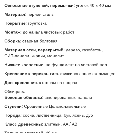
Основание ступеней, перемычки
: уголок 40 × 40 мм
Материал
: черная сталь
Покрытие
: грунтовка
Монтаж
: до начала чистовых работ
Сборка
:
сварная
болтовая
Материал стен, перекрытий
: дерево, газобетон,
СИП‑панели, кирпич, монолит
Нижнее крепление
:
на фундамент
на чистовой пол
Крепление к перекрытию
:
фиксированное
скользящее
Доп. крепления
:
к стенам
на опорах
Облицовка
Боковая обшивка
: шпонированные панели
Ступени
:
Срощенные
Цельноламельные
Порода
: сосна, лиственница, бук, ясень, дуб
Класс древесины
: элитный, АА / АВ
Толщина ступеней
: 40 мм