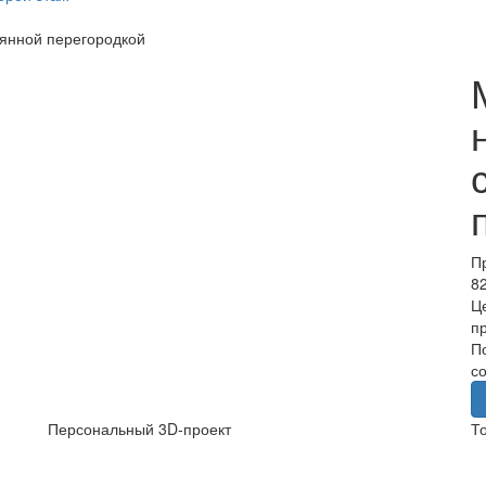
лянной перегородкой
П
8
Ц
п
П
с
Персональный 3D‑проект
Т