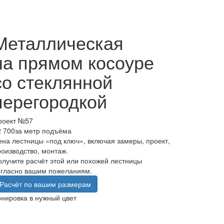
Металлическая
на прямом косоуре
со стеклянной
перегородкой
роект №57
2 700
за метр подъёма
ена лестницы «под ключ», включая замеры, проект,
роизводство, монтаж.
олучите расчёт этой или похожей лестницы
огласно вашим пожеланиям.
Расчёт по вашим размерам
онировка в нужный цвет