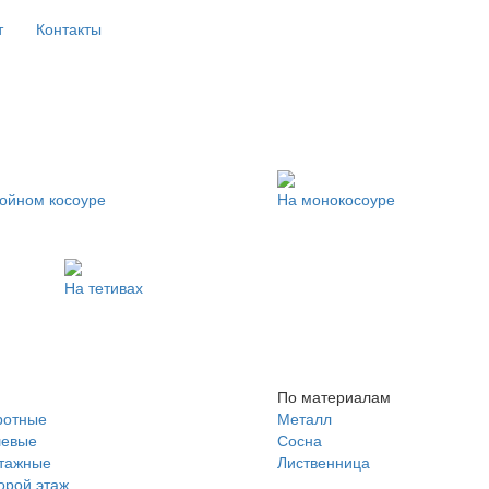
т
Контакты
ойном косоуре
На монокосоуре
На тетивах
По материалам
ротные
Металл
евые
Сосна
тажные
Лиственница
орой этаж