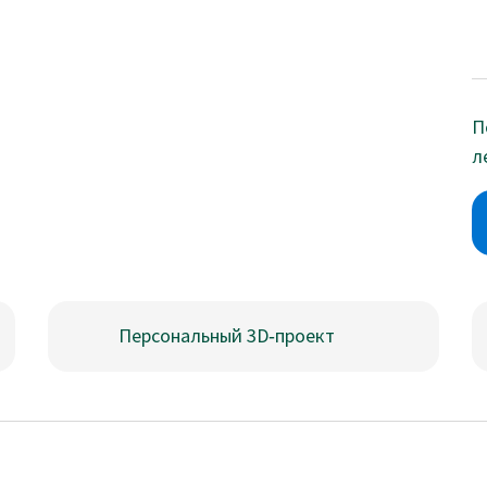
П
л
Персональный 3D‑проект