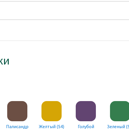
ки
Палисандр
Желтый (S4)
Голубой
Зеленый (S