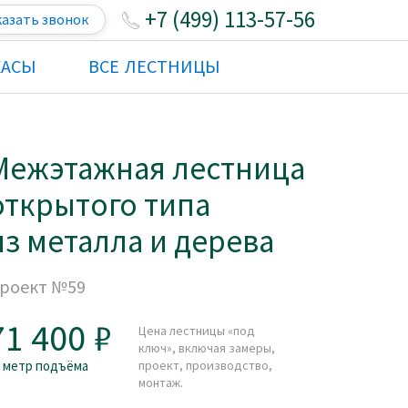
+7 (499) 113-57-56
казать звонок
КАСЫ
ВСЕ ЛЕСТНИЦЫ
Межэтажная лестница
открытого типа
из металла и дерева
роект №59
71 400
Цена лестницы «под
ключ», включая замеры,
а метр подъёма
проект, производство,
монтаж.