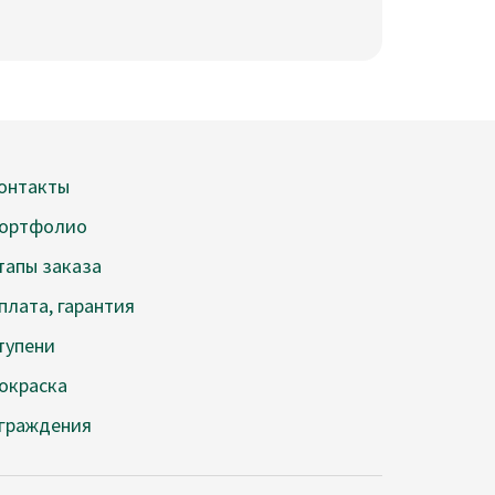
онтакты
ортфолио
тапы заказа
плата, гарантия
тупени
окраска
граждения