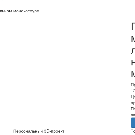
альном монокосоуре
П
1
Ц
п
П
в
Персональный 3D‑проект
Т