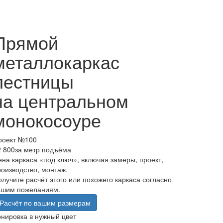
Прямой
металлокаркас
лестницы
на центральном
монокосоуре
роект №100
2 800
за метр подъёма
ена каркаса «под ключ», включая замеры, проект,
роизводство, монтаж.
олучите расчёт этого или похожего каркаса согласно
ашим пожеланиям.
Расчёт по вашим размерам
онировка в нужный цвет