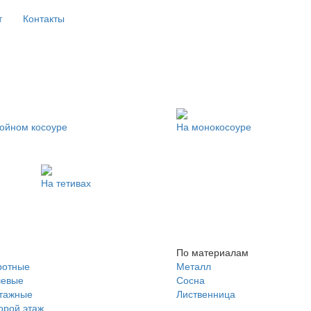
т
Контакты
ойном косоуре
На монокосоуре
На тетивах
По материалам
ротные
Металл
евые
Сосна
тажные
Лиственница
орой этаж